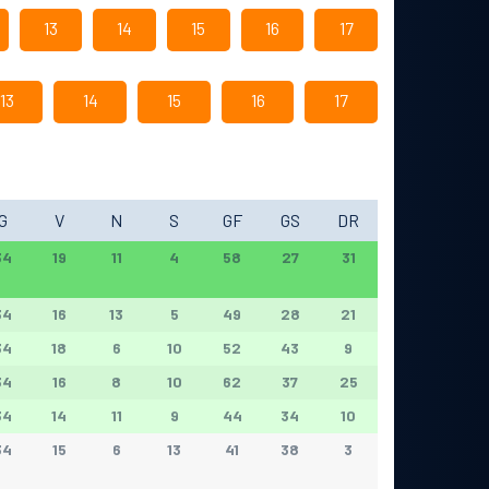
13
14
15
16
17
13
14
15
16
17
G
V
N
S
GF
GS
DR
34
19
11
4
58
27
31
34
16
13
5
49
28
21
34
18
6
10
52
43
9
34
16
8
10
62
37
25
34
14
11
9
44
34
10
34
15
6
13
41
38
3