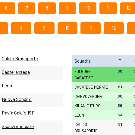
6
7
8
9
10
11
12
8
9
10
11
12
Calcio Brusaporto
Squadra
P
68
FOLGORE
Castellanzese
CARATESE
Leon
61
CASATESE MERATE
60
CHIEVOVERONA
Nuova Sondrio
56
MILAN FUTURO
Pavia Calcio 1911
53
LEON
51
CALCIO
Scanzorosciate
BRUSAPORTO