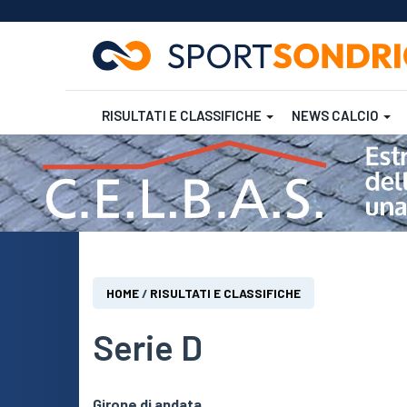
RISULTATI E CLASSIFICHE
NEWS CALCIO
Salta
al
contenuto
Futsal
Rugby
principale
Tu
HOME
/
RISULTATI E CLASSIFICHE
sei
qui
Serie D
Girone di andata