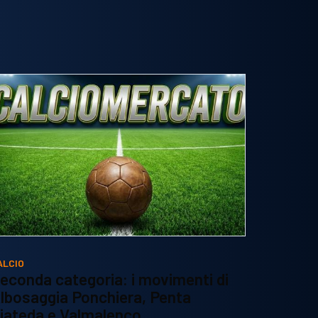
ALCIO
econda categoria: i movimenti di
lbosaggia Ponchiera, Penta
iateda e Valmalenco