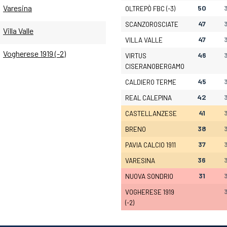
Varesina
50
OLTREPÒ FBC (-3)
47
SCANZOROSCIATE
Villa Valle
47
VILLA VALLE
Vogherese 1919 (-2)
46
VIRTUS
CISERANOBERGAMO
45
CALDIERO TERME
42
REAL CALEPINA
41
CASTELLANZESE
38
BRENO
37
PAVIA CALCIO 1911
36
VARESINA
31
NUOVA SONDRIO
VOGHERESE 1919
(-2)