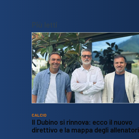
Più letti
CALCIO
Il Dubino si rinnova: ecco il nuovo
direttivo e la mappa degli allenatori