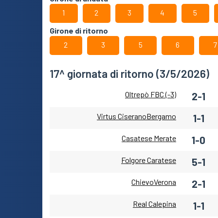
1
2
3
4
5
Girone di ritorno
2
3
5
6
7
17^ giornata di ritorno (3/5/2026)
Oltrepò FBC (-3)
2-1
Virtus CiseranoBergamo
1-1
Casatese Merate
1-0
Folgore Caratese
5-1
ChievoVerona
2-1
Real Calepina
1-1