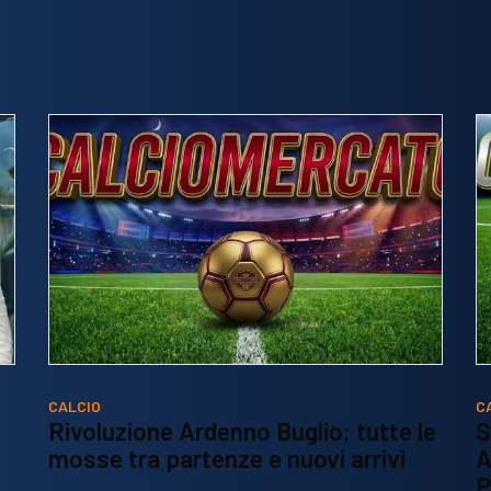
CALCIO
C
Rivoluzione Ardenno Buglio: tutte le
S
mosse tra partenze e nuovi arrivi
A
P