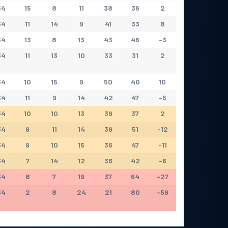
34
15
8
11
38
36
2
34
11
14
9
41
33
8
34
13
8
13
43
46
-3
34
11
13
10
33
31
2
34
10
15
9
50
40
10
34
11
9
14
42
47
-5
34
10
10
13
39
37
2
34
9
11
14
39
51
-12
34
9
10
15
36
47
-11
34
7
14
12
36
42
-6
34
8
7
19
37
64
-27
34
2
8
24
21
80
-59