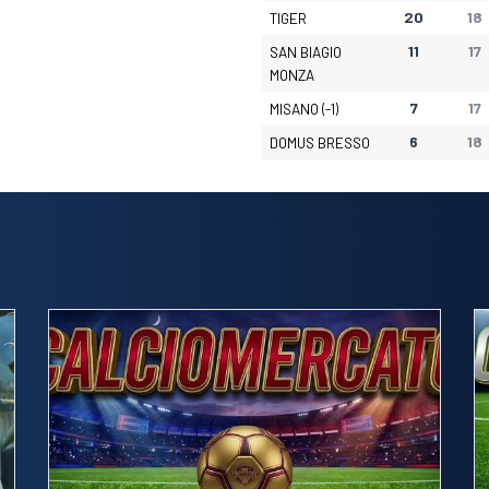
20
18
TIGER
11
17
SAN BIAGIO
MONZA
7
17
MISANO (-1)
6
18
DOMUS BRESSO