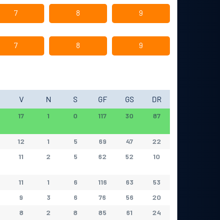
7
8
9
7
8
9
V
N
S
GF
GS
DR
17
1
0
117
30
87
12
1
5
69
47
22
11
2
5
62
52
10
11
1
6
116
63
53
9
3
6
76
56
20
8
2
8
85
61
24