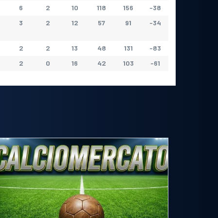
6
2
10
118
156
-38
3
2
12
57
91
-34
2
2
13
48
131
-83
2
0
16
42
103
-61