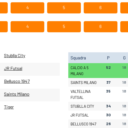
4
5
6
4
5
6
Stublla City
Squadra
P
G
52
18
CALCIO A 5
JR Futsal
MILANO
Bellusco 1947
37
18
SAINTS MILANO
35
18
VALTELLINA
Saints Milano
FUTSAL
34
18
STUBLLA CITY
Tiger
30
18
JR FUTSAL
26
18
BELLUSCO 1947