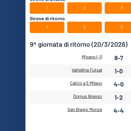
1
2
3
Girone di ritorno
1
2
3
9^ giornata di ritorno (20/3/2026)
Misano (-1)
8-7
Valtellina Futsal
1-0
Calcio a 5 Milano
4-0
Domus Bresso
1-2
San Biagio Monza
4-4