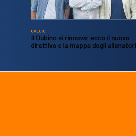
CALCIO
Il Dubino si rinnova: ecco il nuovo
direttivo e la mappa degli allenatori