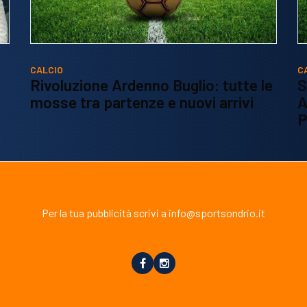
CALCIO
C
Rivoluzione Ardenno Buglio: tutte le
S
mosse tra partenze e nuovi arrivi
A
P
Per la tua pubblicità scrivi a info@sportsondrio.it