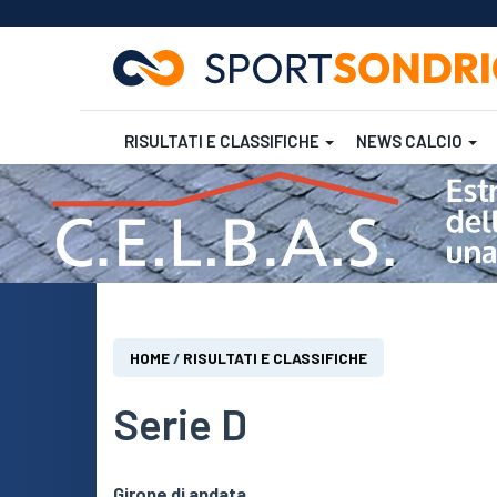
RISULTATI E CLASSIFICHE
NEWS CALCIO
Salta
al
contenuto
Futsal
Rugby
principale
Tu
HOME
/
RISULTATI E CLASSIFICHE
sei
qui
Serie D
Girone di andata