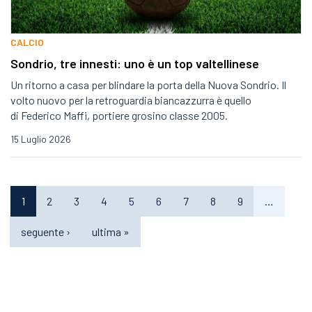
CALCIO
Sondrio, tre innesti: uno è un top valtellinese
Un ritorno a casa per blindare la porta della Nuova Sondrio. Il
volto nuovo per la retroguardia biancazzurra è quello
di Federico Maffi, portiere grosino classe 2005.
15 Luglio 2026
1
2
3
4
5
6
7
8
9
…
seguente ›
ultima »