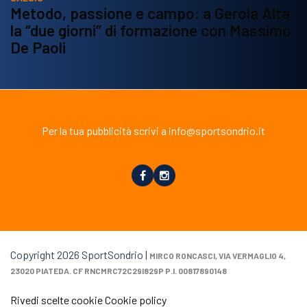
Metodo, passione e campo: a Gerola Alta
la “due giorni” di formazione con Massimo
De Paoli
Per la tua pubblicità scrivi a info@sportsondrio.it
Copyright 2026 SportSondrio |
MIRCO RONCASCI, VIA VERMAGLIO 4,
23020 PIATEDA. CF RNCMRC72C29I829P P.I. 00817890148
Rivedi scelte cookie
Cookie policy