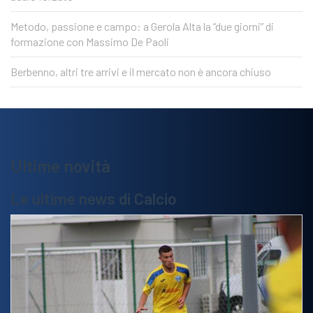
Metodo, passione e campo: a Gerola Alta la “due giorni” di
formazione con Massimo De Paoli
Berbenno, altri tre arrivi e il mercato non è ancora chiuso
Ultime novità
Le ultime news di Calcio