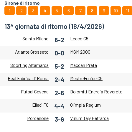
Girone di ritorno
1
2
3
4
5
6
7
8
9
10
11
13^ giornata di ritorno (18/4/2026)
Saints Milano
Lecco C5
6-2
Atlante Grosseto
MGM 2000
0-0
Sporting Altamarca
Maccan Prata
5-2
Real Fabrica di Roma
MestreFenice C5
2-4
Futsal Cesena
Dolomiti Energia Rovereto
2-6
Elledì FC
Olimpia Regium
4-4
Pordenone
Vinumitaly Petrarca
3-6