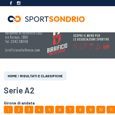
Salta
al
contenuto
principale
Tu
HOME
/
RISULTATI E CLASSIFICHE
sei
qui
Serie A2
Girone di andata
1
2
3
4
5
6
7
8
9
10
11