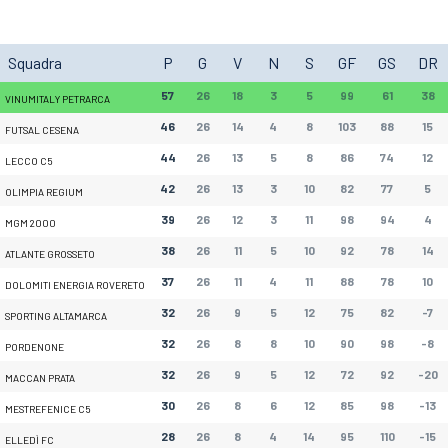
Squadra
P
G
V
N
S
GF
GS
DR
57
26
18
3
5
99
61
38
VINUMITALY PETRARCA
46
26
14
4
8
103
88
15
FUTSAL CESENA
44
26
13
5
8
86
74
12
LECCO C5
42
26
13
3
10
82
77
5
OLIMPIA REGIUM
39
26
12
3
11
98
94
4
MGM 2000
38
26
11
5
10
92
78
14
ATLANTE GROSSETO
37
26
11
4
11
88
78
10
DOLOMITI ENERGIA ROVERETO
32
26
9
5
12
75
82
-7
SPORTING ALTAMARCA
32
26
8
8
10
90
98
-8
PORDENONE
32
26
9
5
12
72
92
-20
MACCAN PRATA
30
26
8
6
12
85
98
-13
MESTREFENICE C5
28
26
8
4
14
95
110
-15
ELLEDÌ FC