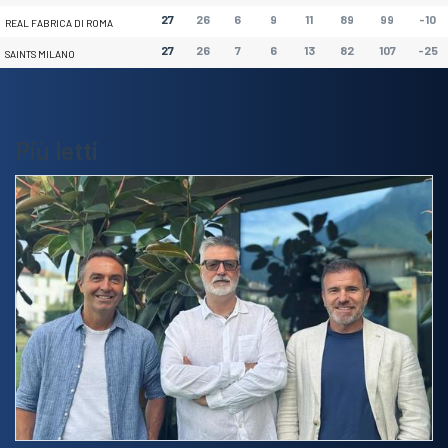
27
26
6
9
11
89
99
-10
REAL FABRICA DI ROMA
27
26
7
6
13
82
107
-25
SAINTS MILANO
Più letti