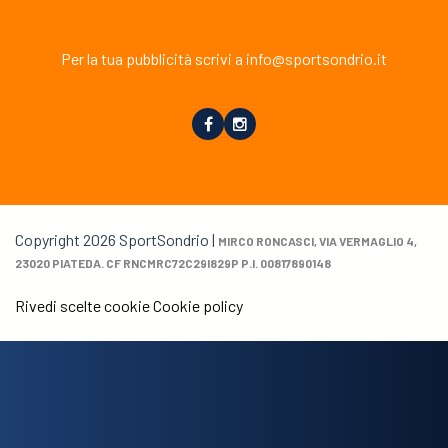
Per la tua pubblicità scrivi a info@sportsondrio.it
Copyright 2026 SportSondrio |
MIRCO RONCASCI, VIA VERMAGLIO 4,
23020 PIATEDA. CF RNCMRC72C29I829P P.I. 00817890148
Rivedi scelte cookie
Cookie policy