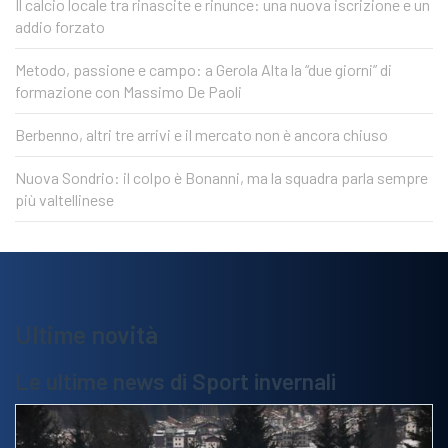
Il calcio locale tra rinascite e rinunce: una nuova iscrizione e un
addio forzato
Metodo, passione e campo: a Gerola Alta la “due giorni” di
formazione con Massimo De Paoli
Berbenno, altri tre arrivi e il mercato non è ancora chiuso
Nuova Sondrio: il colpo è Bonanni, ma la squadra parla sempre
più valtellinese
Ultime novità
Le ultime news di Sport invernali