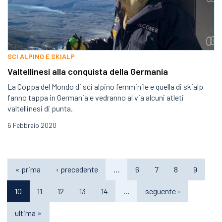
SCI ALPINO E SKIALP
Valtellinesi alla conquista della Germania
La Coppa del Mondo di sci alpino femminile e quella di skialp
fanno tappa in Germania e vedranno al via alcuni atleti
valtellinesi di punta.
6 Febbraio 2020
« prima
‹ precedente
…
6
7
8
9
10
11
12
13
14
…
seguente ›
ultima »