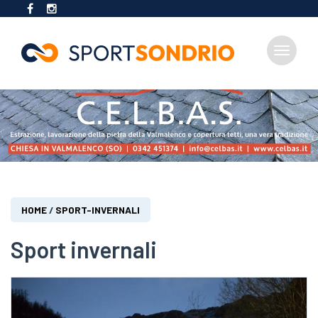
Toggle
navigat
Salta
al
contenuto
principale
Tu
HOME
/
SPORT-INVERNALI
sei
qui
Sport invernali