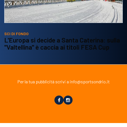
SCI DI FONDO
L'Europa si decide a Santa Caterina: sulla
"Valtellina" è caccia ai titoli FESA Cup
Per la tua pubblicità scrivi a info@sportsondrio.it