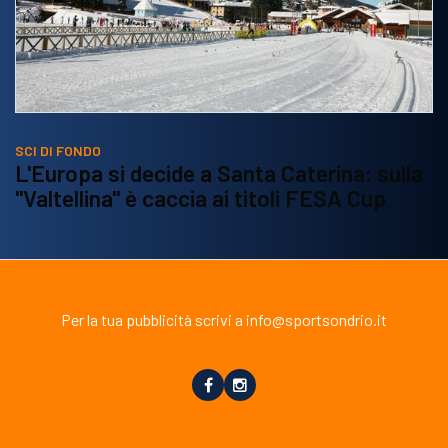
SCI DI FONDO
L'Europa si decide a Santa Caterina: sulla
"Valtellina" è caccia ai titoli FESA Cup
Per la tua pubblicità scrivi a info@sportsondrio.it