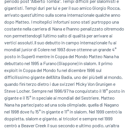
periodo post “Alberto Tomba”. Tempi difficili per slalomisti e
gigantisti. Tempi duri per lui e per il suo amico Giorgio Rocca,
arrivato quest’ultimo sulla scena internazionale qualche anno
dopo Matteo. I molteplici infortuni sono stati purtroppo una
costante nella carriera di Nana e l’hanno penalizzato oltremodo
non permettendogli l’ultimo salto di qualità per arrivare ai
vertici assoluti.Il suo debutto in campo internazionale fu ai
mondiali junior di Colere nel 1993 dove ottenne un grande 4°
posto in SuperG mentre in Coppa del Mondo Matteo Nana ha
debuttato nel 1995 a Furano (Giappone) in slalom. Il primo
exploit in Coppa del Mondo fu nel dicembre 1996 sul
difficilissimo gigante dell’Alta Badia, uno dei più belli al mondo,
quando finì terzo dietro i due svizzeri Micky Von Grunigen e
Steve Locher. Sempre nel 1996/97 ha conquistato il 18° posto in
gigante e il 15° in speciale ai mondiali del Sestriere. Matteo
Nana ha partecipato ad una sola olimpiade, quella di Nagano
nel 1998 dove fu 15° in gigante e 11° in slalom. Nel 1999 centrò la
doppietta, slalom e gigante, ai tricolori e sempre nel 1999
centrò a Beaver Creek il suo secondo e ultimo podio, un’altra