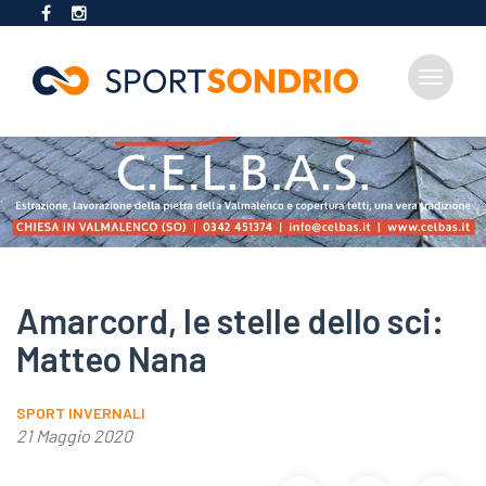
Toggle
navigat
Salta
al
contenuto
principale
Amarcord, le stelle dello sci:
Matteo Nana
SPORT INVERNALI
21 Maggio 2020