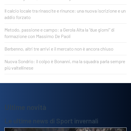
Il calcio locale tra rinascite e rinunce: una nuova iscrizione e un
addio forzato
Metodo, passione e campo: a Gerola Alta la “due giorni” di
formazione con Massimo De Paoli
Berbenno, altri tre arrivi e il mercato non è ancora chiuso
Nuova Sondrio: il colpo è Bonanni, ma la squadra parla sempre
più valtellinese
Ultime novità
Le ultime news di Sport invernali