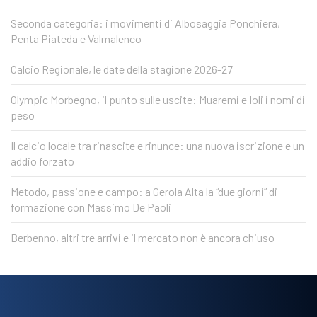
Seconda categoria: i movimenti di Albosaggia Ponchiera,
Penta Piateda e Valmalenco
Calcio Regionale, le date della stagione 2026-27
Olympic Morbegno, il punto sulle uscite: Muaremi e Ioli i nomi di
peso
Il calcio locale tra rinascite e rinunce: una nuova iscrizione e un
addio forzato
Metodo, passione e campo: a Gerola Alta la “due giorni” di
formazione con Massimo De Paoli
Berbenno, altri tre arrivi e il mercato non è ancora chiuso