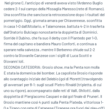
Nel girone C, l'anticipo di venerdì aveva visto l'Ardenno Buglio
cedere 2-1 sul campo della Missaglia Maresso (rete di Romano).
Una sconfitta che sancisce la retrocessione dopo i risultati del
pomeriggio. Oggi, giornata amara per Chiavennese, sconfitta
in casa 1-0 dall'Altolario, e Talamonese, battuta 4-2 in trasferta
dall'Oratorio Bulciago nonostante la doppietta di Dominici.
Sorride il Dubino, che fa suo il derby con il Piantedo per 1-0,
firma del capitano e bandiera Mauro Conforti, e continua a
sperare nella salvezza , mentre il Berbenno chiude sul 2-2
contro la Giovanile Canzese con i sigilli di Luca Scotti e
Giovanni Ioli.
SECONDA CATEGORIA: Grosio show, ma la Penta non molla
È stata la domenica dei bomber. La capolista Grosio risponde
allo svantaggio iniziale del Delebio (gol di Moretti) travolgendo
gli avversari per 8-1: sugli scudi Pietro Rinaldi (tripletta, di cui
uno su rigore), accompagnato dalle reti di Valli, Ghilotti, dalla
doppietta di Piergiacomo Caspani e dal gol finale di Pruneri. Il
Grosio mantiene così 4 punti sulla Penta Piateda, vittoriosa 1-
0 a Tirano con rete di Catanese (Tiranese ora fuori dai play-off).