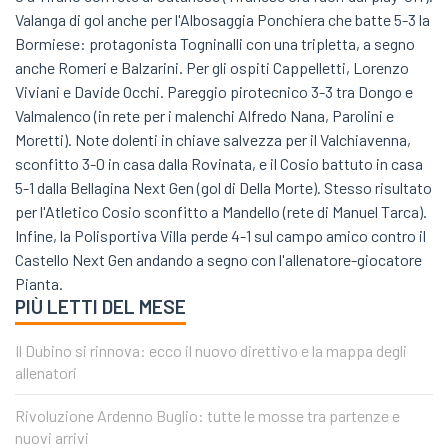
Valanga di gol anche per l'Albosaggia Ponchiera che batte 5-3 la
Bormiese: protagonista Togninalli con una tripletta, a segno
anche Romeri e Balzarini. Per gli ospiti Cappelletti, Lorenzo
Viviani e Davide Occhi. Pareggio pirotecnico 3-3 tra Dongo e
Valmalenco (in rete per i malenchi Alfredo Nana, Parolini e
Moretti). Note dolenti in chiave salvezza per il Valchiavenna,
sconfitto 3-0 in casa dalla Rovinata, e il Cosio battuto in casa
5-1 dalla Bellagina Next Gen (gol di Della Morte). Stesso risultato
per l'Atletico Cosio sconfitto a Mandello (rete di Manuel Tarca).
Infine, la Polisportiva Villa perde 4-1 sul campo amico contro il
Castello Next Gen andando a segno con l'allenatore-giocatore
Pianta.
PIÙ LETTI DEL MESE
Il Dubino si rinnova: ecco il nuovo direttivo e la mappa degli
allenatori
Rivoluzione Ardenno Buglio: tutte le mosse tra partenze e
nuovi arrivi