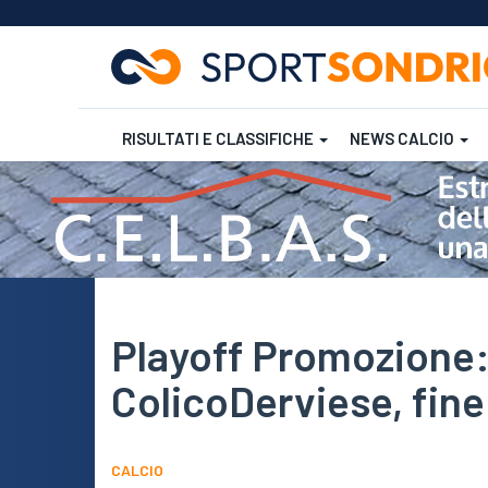
RISULTATI E CLASSIFICHE
NEWS CALCIO
Salta
al
contenuto
Futsal
Rugby
principale
Playoff Promozione
ColicoDerviese, fine
CALCIO