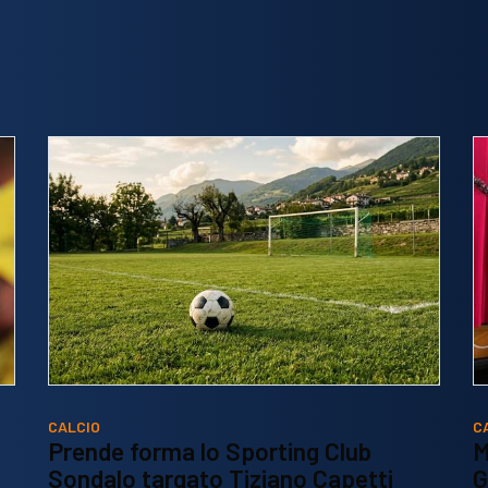
CALCIO
C
Prende forma lo Sporting Club
M
Sondalo targato Tiziano Capetti
G