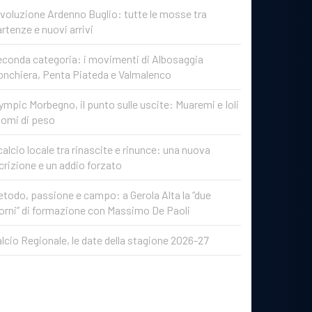
voluzione Ardenno Buglio: tutte le mosse tra
rtenze e nuovi arrivi
conda categoria: i movimenti di Albosaggia
onchiera, Penta Piateda e Valmalenco
ympic Morbegno, il punto sulle uscite: Muaremi e Ioli
nomi di peso
 calcio locale tra rinascite e rinunce: una nuova
crizione e un addio forzato
todo, passione e campo: a Gerola Alta la “due
orni” di formazione con Massimo De Paoli
lcio Regionale, le date della stagione 2026-27