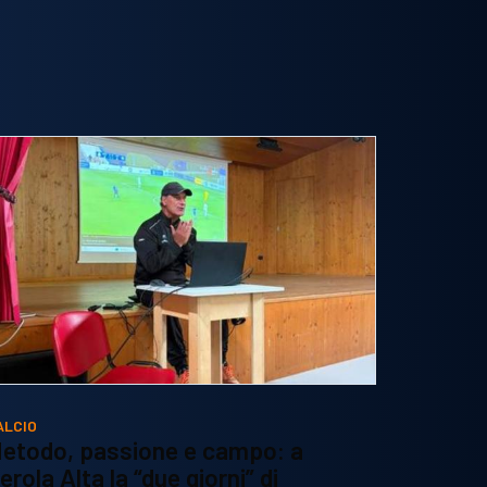
ALCIO
etodo, passione e campo: a
erola Alta la “due giorni” di