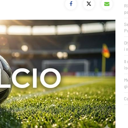
Ri
pa
Se
P
Ol
i 
Il
is
Me
gi
Ca