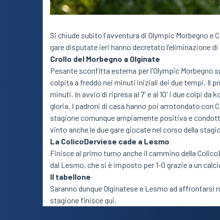
Si chiude subito l'avventura di Olympic Morbegno e 
gare disputate ieri hanno decretato l'eliminazione d
Crollo del Morbegno a Olginate
Pesante sconfitta esterna per l'Olympic Morbegno su
colpita a freddo nei minuti iniziali dei due tempi. Il p
minuti. In avvio di ripresa al 7' e al 10' i due colpi da
gloria. I padroni di casa hanno poi arrotondato con Cort
stagione comunque ampiamente positiva e condotta a
vinto anche le due gare giocate nel corso della stagio
La ColicoDerviese cade a Lesmo
Finisce al primo turno anche il cammino della Colic
dal Lesmo, che si è imposto per 1-0 grazie a un calcio 
Il tabellone
Saranno dunque Olginatese e Lesmo ad affrontarsi n
stagione finisce qui.