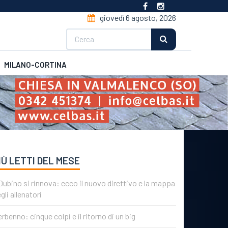
giovedì 6 agosto, 2026
Cerca
MILANO-CORTINA
CSI
Futsal
IÙ LETTI DEL MESE
 Dubino si rinnova: ecco il nuovo direttivo e la mappa
gli allenatori
rbenno: cinque colpi e il ritorno di un big