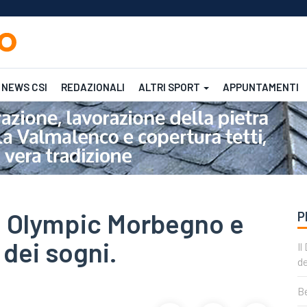
NEWS CSI
REDAZIONALI
ALTRI SPORT
APPUNTAMENTI
Femminile
CSI
CSI
: Olympic Morbegno e
P
 dei sogni.
Il
de
Be