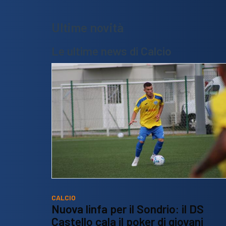
Ultime novità
Le ultime news di Calcio
CALCIO
Nuova linfa per il Sondrio: il DS
Castello cala il poker di giovani