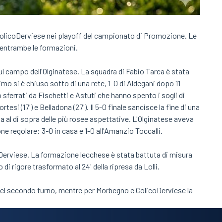
ColicoDerviese nei playoff del campionato di Promozione. Le
i entrambe le formazioni.
l campo dell'Olginatese. La squadra di Fabio Tarca è stata
rimo si è chiuso sotto di una rete, 1-0 di Aldegani dopo 11
 ko sferrati da Fischetti e Astuti che hanno spento i sogli di
esi (17') e Belladona (27'). Il 5-0 finale sancisce la fine di una
l di sopra delle più rosee aspettative. L'Olginatese aveva
ne regolare: 3-0 in casa e 1-0 all'Amanzio Toccalli.
oDerviese. La formazione lecchese è stata battuta di misura
di rigore trasformato al 24' della ripresa da Lolli.
el secondo turno, mentre per Morbegno e ColicoDerviese la